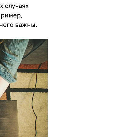
х случаях
пример,
 него важны.