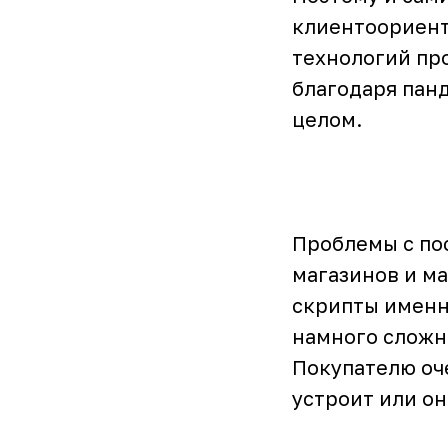
клиентоориент
технологий про
благодаря пан
целом.
Проблемы с по
магазинов и м
скрипты именн
намного сложне
Покупателю оче
устроит или он