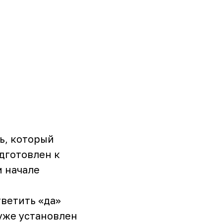
ь, который
одготовлен к
м начале
ветить «да»
 уже установлен