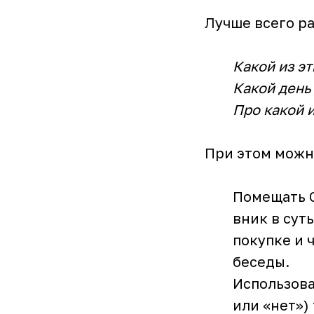
Лучше всего р
Какой из э
Какой день 
Про какой 
При этом можн
Помещать C
вник в сут
покупке и 
беседы.
Использова
или «нет»)