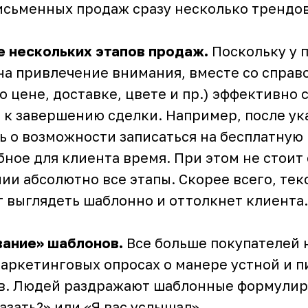
письменных продаж сразу несколько трендов
е нескольких этапов продаж.
Поскольку у 
на привлечение внимания, вместе со справ
 цене, доставке, цвете и пр.) эффективно 
 к завершению сделки. Например, после ук
ть о возможности записаться на бесплатную
бное для клиента время. При этом не стоит
и абсолютно все этапы. Скорее всего, тек
т выглядеть шаблонно и оттолкнет клиента.
вание» шаблонов.
Все больше покупателей 
маркетинговых опросах о манере устной и 
в. Людей раздражают шаблонные формулир
азать?» или «Я вас услышал».