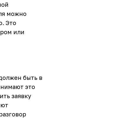
ной
ля можно
о. Это
ором или
 должен быть в
инимают это
ить заявку
ают
разговор