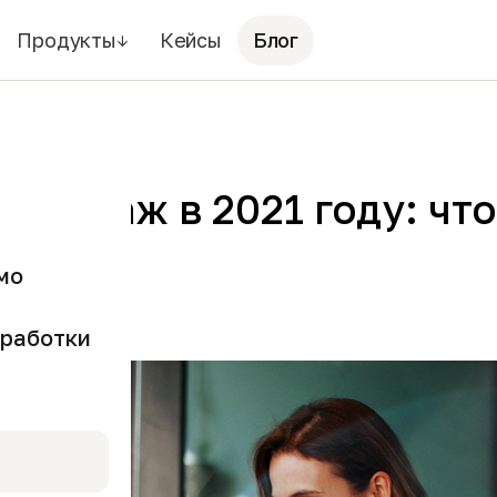
Продукты
Кейсы
Блог
↓
продаж в 2021 году: что
вно?
мо
работки