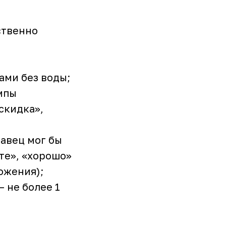
ственно
ами без воды;
мпы
скидка»,
авец мог бы
те», «хорошо»
ожения);
 не более 1