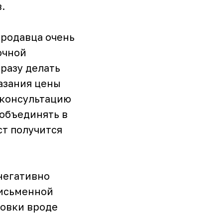
.
продавца очень
очной
сразу делать
азания цены
 консультацию
 объединять в
ст получится
негативно
письменной
овки вроде