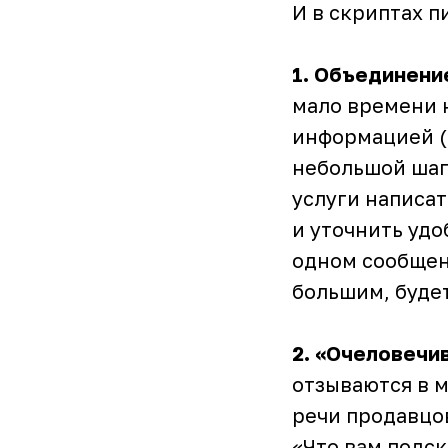
И в скриптах 
1. Объединени
мало времени 
информацией (о
небольшой шаг
услуги написа
и уточнить удо
одном сообщени
большим, буде
2. «Очеловечи
отзываются в 
речи продавцо
«Что вам подск