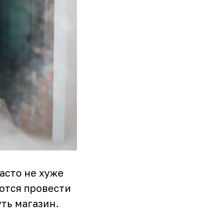
асто не хуже
аются провести
ть магазин.