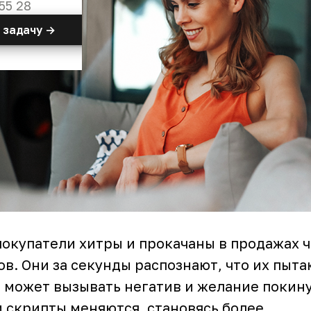
55 28
 задачу →
окупатели хитры и прокачаны в продажах ч
в. Они за секунды распознают, что их пыт
о может вызывать негатив и желание покину
и скрипты меняются, становясь более