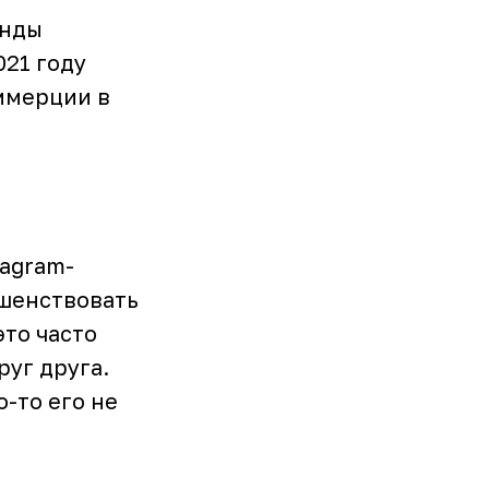
енды
021 году
ммерции в
tagram-
ршенствовать
то часто
руг друга.
о-то его не