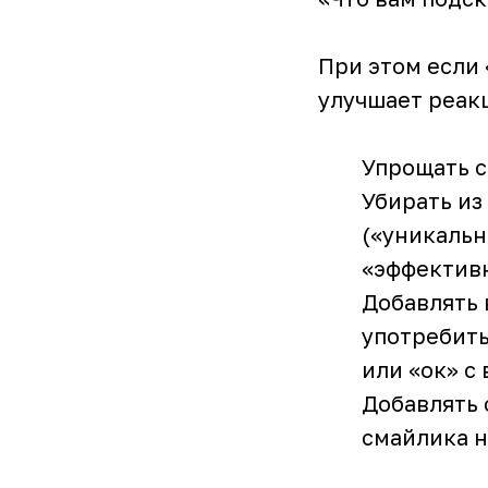
При этом если
улучшает реак
Упрощать с
Убирать и
(«уникальн
«эффективн
Добавлять 
употребить
или «ок» с
Добавлять 
смайлика н