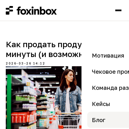
Как продать продукт за 3
минуты (и возможно ли это)?
Мотивация
2026-03-26 14:12
Чековое про
Команда раз
Кейсы
Блог