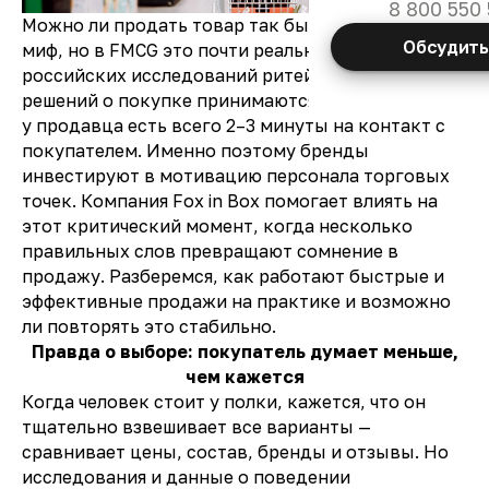
8 800 550 
Можно ли продать товар так быстро? Звучит как
Обсудить
миф, но в FMCG это почти реальность. По данным
российских исследований ритейла, до 70%
решений о покупке принимаются прямо у полки, а
у продавца есть всего 2–3 минуты на контакт с
покупателем. Именно поэтому бренды
инвестируют в мотивацию персонала торговых
точек. Компания Fox in Box помогает влиять на
этот критический момент, когда несколько
правильных слов превращают сомнение в
продажу. Разберемся, как работают быстрые и
эффективные продажи на практике и возможно
ли повторять это стабильно.
Правда о выборе: покупатель думает меньше,
чем кажется
Когда человек стоит у полки, кажется, что он
тщательно взвешивает все варианты —
сравнивает цены, состав, бренды и отзывы. Но
исследования и данные о поведении