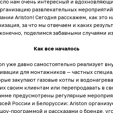
есло нам очень интересный и вдохновляющи
 организацию развлекательных мероприятий
ании Ariston! Сегодня расскажем, как это н
изация, за что мы отвечаем и каких резуль
, конечно, поделимся забавными случаями и
Как все началось
ton уже давно самостоятельно реализует в
ивации для монтажников — частных специа
орые закупают газовые котлы и водонагрева
их своим клиентам или перепродавать в св
рамме предусмотрены регулярные мероприя
всей России и Белоруссии: Ariston организу
шоу-программой и рассказами о бренде, уг