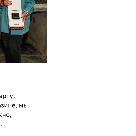
арту.
азине, мы
жно,
.