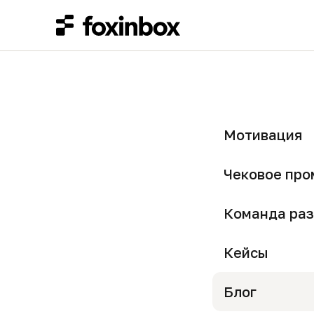
Лето – в
организ
для Aris
Мотивация
2022-09-23 11:00
Чековое про
Команда раз
Кейсы
Блог