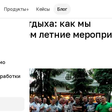
Продукты
Кейсы
Блог
↓
ремя отдыха: как мы
овываем летние меропр
ton
мо
работки