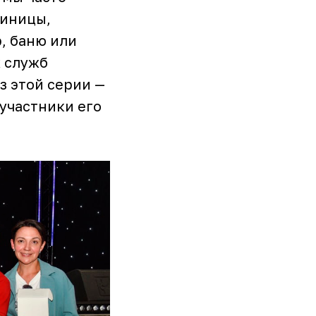
тиницы,
, баню или
х служб
з этой серии —
 участники его