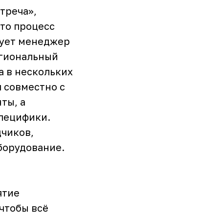
треча»,
 то процесс
твует менеджер
егиональный
а в нескольких
 совместно с
ты, а
специфики.
дчиков,
оборудование.
ятие
 чтобы всё