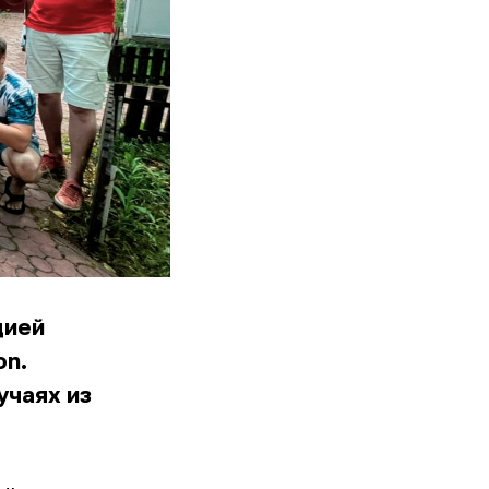
цией
on.
учаях из