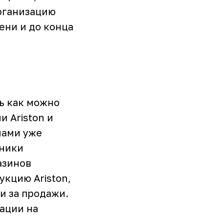
организацию
ени и до конца
ь как можно
 Ariston и
нами уже
дники
азинов
кцию Ariston,
и за продажи.
ации на