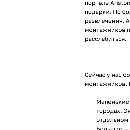
портале Aristo
подарки. Но бо
развлечения. 
монтажников п
расслабиться.
Сейчас у нас б
монтажников. В
Маленькие 
городах. О
отдельном 
Большие — 