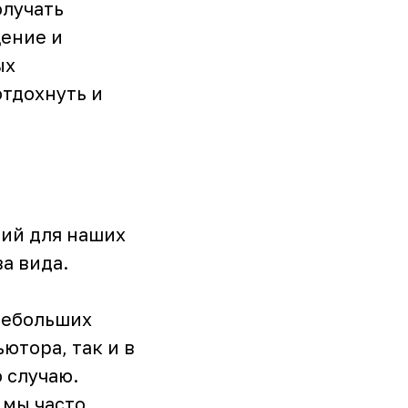
олучать
щение и
ых
тдохнуть и
тий для наших
а вида.
небольших
ютора, так и в
 случаю.
 мы часто