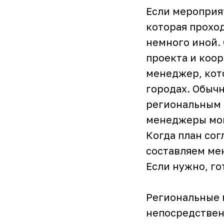
Если мероприят
которая проход
немного иной. 
проекта и коор
менеджер, кот
городах. Обыч
региональным 
менеджеры мог
Когда план сог
составляем мен
Если нужно, г
Региональные 
непосредственн