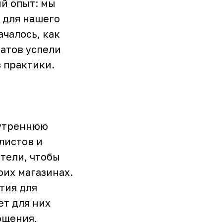
й опыт: мы
 для нашего
ачалось, как
татов успели
з практики.
нутреннюю
листов и
тели, чтобы
оих магазинах.
тия для
ет для них
ощения,