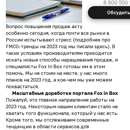
8 800 550 
Обсудить
Вопрос повышения продаж актуален всегда, но
особенно сегодня, когда почти все рынки в
России испытывают стресс (подробнее про
FMCG-тренды на 2023 год мы писали
здесь
). В
таких условиях производителям приходится
искать новые способы наращивания продаж, и
специалисты Fox In Box готовы им в этом
помочь. Мы не стоим на месте, у нас много
планов на 2023 год, а кое-чем мы уже можем
похвастаться.
Масштабные доработки портала Fox In Box
Пожалуй, это главное направление работы на
2023 год. Некоторым нашим клиентам стало не
хватать того функционала, который у нас есть.
Кроме того, мы отслеживаем современные
тенденции в области сервисов для